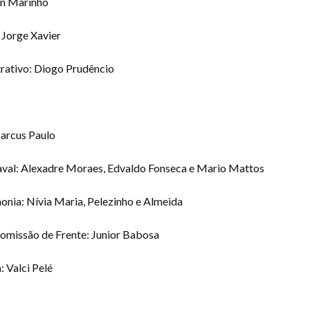
on Marinho
 Jorge Xavier
trativo: Diogo Prudêncio
arcus Paulo
aval: Alexadre Moraes, Edvaldo Fonseca e Mario Mattos
onia: Nívia Maria, Pelezinho e Almeida
omissão de Frente: Junior Babosa
a: Valci Pelé