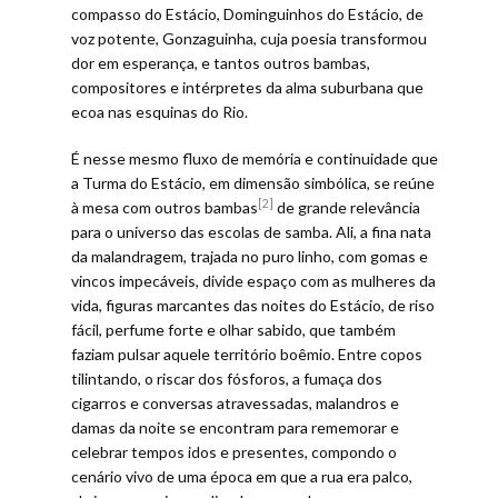
compasso do Estácio, Dominguinhos do Estácio, de
voz potente, Gonzaguinha, cuja poesia transformou
dor em esperança, e tantos outros bambas,
compositores e intérpretes da alma suburbana que
ecoa nas esquinas do Rio.
É nesse mesmo fluxo de memória e continuidade que
a Turma do Estácio, em dimensão simbólica, se reúne
[2]
à mesa com outros bambas
de grande relevância
para o universo das escolas de samba. Ali, a fina nata
da malandragem, trajada no puro linho, com gomas e
vincos impecáveis, divide espaço com as mulheres da
vida, figuras marcantes das noites do Estácio, de riso
fácil, perfume forte e olhar sabido, que também
faziam pulsar aquele território boêmio. Entre copos
tilintando, o riscar dos fósforos, a fumaça dos
cigarros e conversas atravessadas, malandros e
damas da noite se encontram para rememorar e
celebrar tempos idos e presentes, compondo o
cenário vivo de uma época em que a rua era palco,