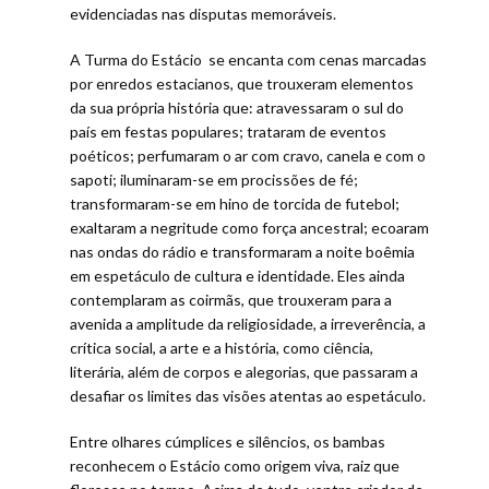
evidenciadas nas disputas memoráveis.
A Turma do Estácio se encanta com cenas marcadas
por enredos estacianos, que trouxeram elementos
da sua própria história que: atravessaram o sul do
país em festas populares; trataram de eventos
poéticos; perfumaram o ar com cravo, canela e com o
sapoti; iluminaram-se em procissões de fé;
transformaram-se em hino de torcida de futebol;
exaltaram a negritude como força ancestral; ecoaram
nas ondas do rádio e transformaram a noite boêmia
em espetáculo de cultura e identidade. Eles ainda
contemplaram as coirmãs, que trouxeram para a
avenida a amplitude da religiosidade, a irreverência, a
crítica social, a arte e a história, como ciência,
literária, além de corpos e alegorias, que passaram a
desafiar os limites das visões atentas ao espetáculo.
Entre olhares cúmplices e silêncios, os bambas
reconhecem o Estácio como origem viva, raiz que