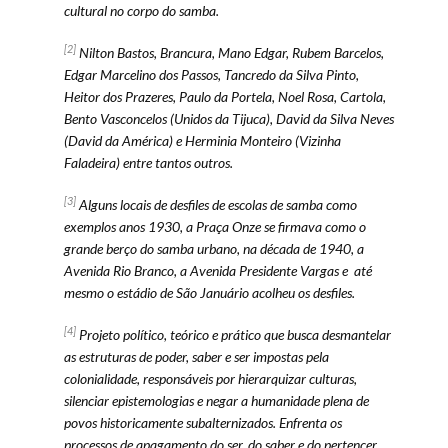
cultural no corpo do samba.
[2]
Nilton Bastos, Brancura, Mano Edgar, Rubem Barcelos,
Edgar Marcelino dos Passos, Tancredo da Silva Pinto,
Heitor dos Prazeres, Paulo da Portela, Noel Rosa, Cartola,
Bento Vasconcelos (Unidos da Tijuca), David da Silva Neves
(David da América) e Herminia Monteiro (Vizinha
Faladeira) entre tantos outros.
[3]
Alguns locais de desfiles de escolas de samba como
exemplos anos 1930, a Praça Onze se firmava como o
grande berço do samba urbano, na década de 1940, a
Avenida Rio Branco, a Avenida Presidente Vargas e até
mesmo o estádio de São Januário acolheu os desfiles.
[4]
Projeto político, teórico e prático que busca desmantelar
as estruturas de poder, saber e ser impostas pela
colonialidade, responsáveis por hierarquizar culturas,
silenciar epistemologias e negar a humanidade plena de
povos historicamente subalternizados. Enfrenta os
processos de apagamento do ser, do saber e do pertencer