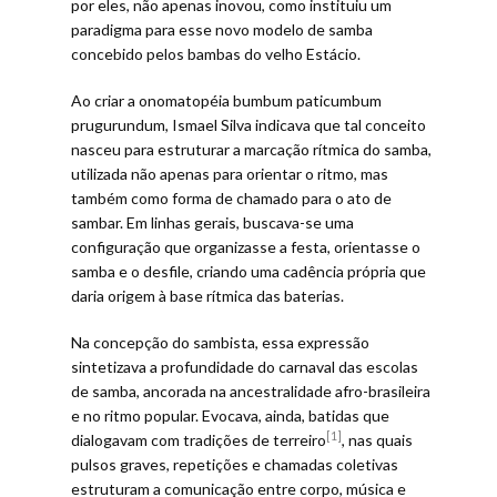
por eles, não apenas inovou, como instituiu um
paradigma para esse novo modelo de samba
concebido pelos bambas do velho Estácio.
Ao criar a onomatopéia bumbum paticumbum
prugurundum, Ismael Silva indicava que tal conceito
nasceu para estruturar a marcação rítmica do samba,
utilizada não apenas para orientar o ritmo, mas
também como forma de chamado para o ato de
sambar. Em linhas gerais, buscava-se uma
configuração que organizasse a festa, orientasse o
samba e o desfile, criando uma cadência própria que
daria origem à base rítmica das baterias.
Na concepção do sambista, essa expressão
sintetizava a profundidade do carnaval das escolas
de samba, ancorada na ancestralidade afro-brasileira
e no ritmo popular. Evocava, ainda, batidas que
[1]
dialogavam com tradições de terreiro
, nas quais
pulsos graves, repetições e chamadas coletivas
estruturam a comunicação entre corpo, música e