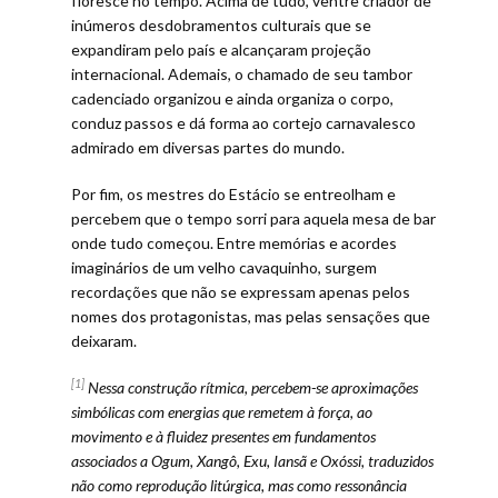
floresce no tempo. Acima de tudo, ventre criador de
inúmeros desdobramentos culturais que se
expandiram pelo país e alcançaram projeção
internacional. Ademais, o chamado de seu tambor
cadenciado organizou e ainda organiza o corpo,
conduz passos e dá forma ao cortejo carnavalesco
admirado em diversas partes do mundo.
Por fim, os mestres do Estácio se entreolham e
percebem que o tempo sorri para aquela mesa de bar
onde tudo começou. Entre memórias e acordes
imaginários de um velho cavaquinho, surgem
recordações que não se expressam apenas pelos
nomes dos protagonistas, mas pelas sensações que
deixaram.
[1]
Nessa construção rítmica, percebem-se aproximações
simbólicas com energias que remetem à força, ao
movimento e à fluidez presentes em fundamentos
associados a Ogum, Xangô, Exu, Iansã e Oxóssi, traduzidos
não como reprodução litúrgica, mas como ressonância