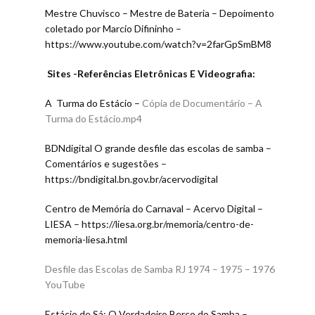
Mestre Chuvisco – Mestre de Bateria – Depoimento
coletado por Marcio Difininho –
https://www.youtube.com/watch?v=2farGpSmBM8
Sites -Referências Eletrônicas E Videografia:
A Turma do Estácio –
Cópia de Documentário – A
Turma do Estácio.mp4
BDNdigital O grande desfile das escolas de samba –
Comentários e sugestões –
https://bndigital.bn.gov.br/acervodigital
Centro de Memória do Carnaval – Acervo Digital –
LIESA – https://liesa.org.br/memoria/centro-de-
memoria-liesa.html
Desfile das Escolas de Samba RJ 1974 – 1975 – 1976
YouTube
Estácio de Sá: O Verdadeiro Berço do Samba –