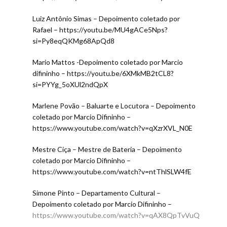
Luiz Antônio Simas – Depoimento coletado por
Rafael – https://youtu.be/MU4gACe5Nps?
si=Py8eqQKMg68ApQd8
Mario Mattos -Depoimento coletado por Marcio
difininho – https://youtu.be/6XMkMB2tCL8?
si=PYYg_5oXUl2ndQpX
Marlene Povão – Baluarte e Locutora – Depoimento
coletado por Marcio Difininho –
https://www.youtube.com/watch?v=qXzrXVL_N0E
Mestre Ciça – Mestre de Bateria – Depoimento
coletado por Marcio Difininho –
https://www.youtube.com/watch?v=ntThlSLW4fE
Simone Pinto – Departamento Cultural –
Depoimento coletado por Marcio Difininho –
https://www.youtube.com/watch?v=qAX8QpTvVuQ