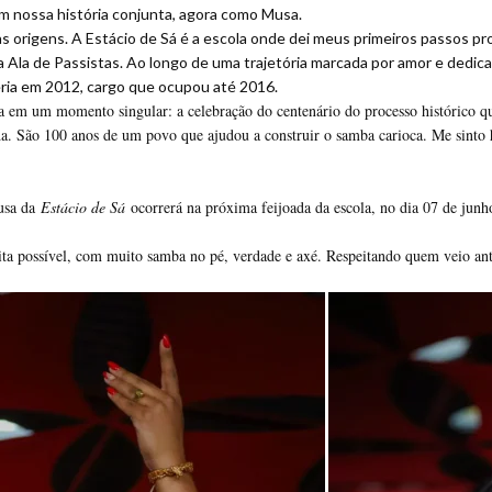
m nossa história conjunta, agora como Musa.
as origens. A Estácio de Sá é a escola onde dei meus primeiros passos pro
Ala de Passistas. Ao longo de uma trajetória marcada por amor e dedica
eria em 2012, cargo que ocupou até 2016.
 em um momento singular: a celebração do centenário do processo histórico 
da. São 100 anos de um povo que ajudou a construir o samba carioca. Me sinto h
usa da
Estácio de Sá
ocorrerá na próxima feijoada da escola, no dia 07 de junh
ita possível, com muito samba no pé, verdade e axé. Respeitando quem veio ante