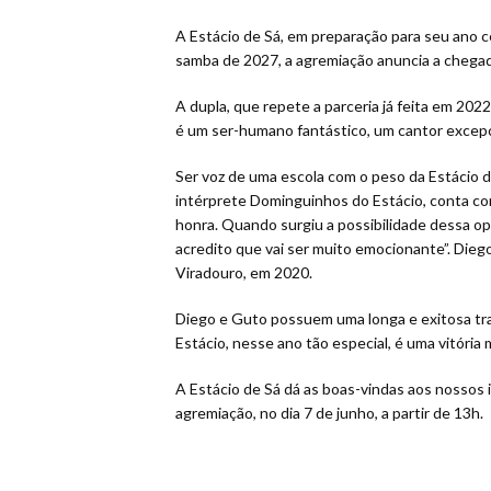
A Estácio de Sá, em preparação para seu ano c
samba de 2027, a agremiação anuncia a chegad
A dupla, que repete a parceria já feita em 202
é um ser-humano fantástico, um cantor excepcio
Ser voz de uma escola com o peso da Estácio d
intérprete Dominguinhos do Estácio, conta com
honra. Quando surgiu a possibilidade dessa opo
acredito que vai ser muito emocionante”. Die
Viradouro, em 2020.
Diego e Guto possuem uma longa e exitosa traj
Estácio, nesse ano tão especial, é uma vitória
A Estácio de Sá dá as boas-vindas aos nossos 
agremiação, no dia 7 de junho, a partir de 13h.