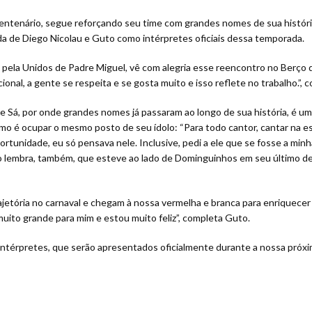
entenário, segue reforçando seu time com grandes nomes de sua história 
a de Diego Nicolau e Guto como intérpretes oficiais dessa temporada.
2 pela Unidos de Padre Miguel, vê com alegria esse reencontro no Berço d
nal, a gente se respeita e se gosta muito e isso reflete no trabalho.”, 
e Sá, por onde grandes nomes já passaram ao longo de sua história, é um
o é ocupar o mesmo posto de seu ídolo: “Para todo cantor, cantar na esco
rtunidade, eu só pensava nele. Inclusive, pedi a ele que se fosse a minh
go lembra, também, que esteve ao lado de Dominguinhos em seu último d
etória no carnaval e chegam à nossa vermelha e branca para enriquecer o
 muito grande para mim e estou muito feliz”, completa Guto.
intérpretes, que serão apresentados oficialmente durante a nossa próxi