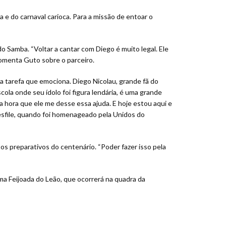
e do carnaval carioca. Para a missão de entoar o
o Samba. “Voltar a cantar com Diego é muito legal. Ele
comenta Guto sobre o parceiro.
a tarefa que emociona. Diego Nicolau, grande fã do
la onde seu ídolo foi figura lendária, é uma grande
a hora que ele me desse essa ajuda. E hoje estou aqui e
esfile, quando foi homenageado pela Unidos do
s preparativos do centenário. “Poder fazer isso pela
ma Feijoada do Leão, que ocorrerá na quadra da